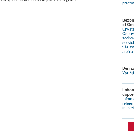
pracov
Bezpl
of Ost
Chystá
Ostrav
zodpov
se síd
vás zv
areálu 
Den zd
Využij
Labora
dopor
Inform
refere
infekcí