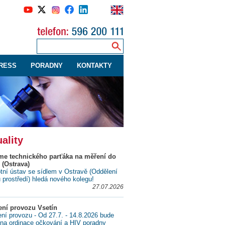
RESS
PORADNY
KONTAKTY
ality
me technického parťáka na měření do
 (Ostrava)
tní ústav se sídlem v Ostravě (Oddělení
ů prostředí) hledá nového kolegu!
27.07.2026
ní provozu Vsetín
í provozu - Od 27.7. - 14.8.2026 bude
na ordinace očkování a HIV poradny