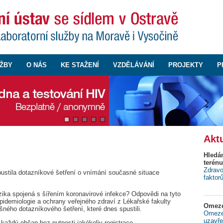
ŽBY
O NÁS
KE STAŽENÍ
VZDĚLÁVÁNÍ
PROJEKTY
P
Aktu
Hledá
terénu
Zdravo
pustila dotazníkové šetření o vnímání současné situace
faktor
izika spojená s šířením koronavirové infekce? Odpovědi na tyto
epidemiologie a ochrany veřejného zdraví z Lékařské fakulty
Omeze
šného dotazníkového šetření, které dnes spustili.
Omezen
uzavře
každý občan bez nutnosti jakékoliv registrace.