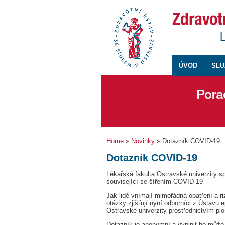
ÚVOD
SLU
Home
»
Novinky
» Dotazník COVID-19
Dotazník COVID-19
Lékařská fakulta Ostravské univerzity s
související se šířením COVID-19
Jak lidé vnímají mimořádná opatření a r
otázky zjišťují nyní odborníci z Ústavu 
Ostravské univerzity prostřednictvím plo
Dotazník je anonymní a vyplnit ho může 