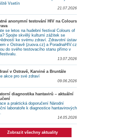
iště Vsetín
21.07.2026
atné anonymní testování HIV na Colours
rava
te se letos na hudební festival Colours of
a? Spojte skvělý kulturní zážitek se
ědností ke svému zdraví. Zdravotní ústav
lem v Ostravě (zuova.cz) a PoradnaHIV.cz
ou do svého testovacího stanu přímo v
festivalu.
13.07.2026
raví v Ostravě, Karviné a Bruntále
te akce pro své zdraví
09.06.2026
torní diagnostika hantavirů – aktuální
učení
ace a praktická doporučení Národní
nční laboratoře k diagnostice hantavirových
.
14.05.2026
Zobrazit všechny aktuality