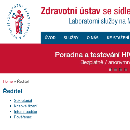
ÚVOD
SLUŽBY
O NÁS
KE STAŽENÍ
Home
» Ředitel
Ředitel
Sekretariát
Krizové řízení
Interní auditor
Pověřenec