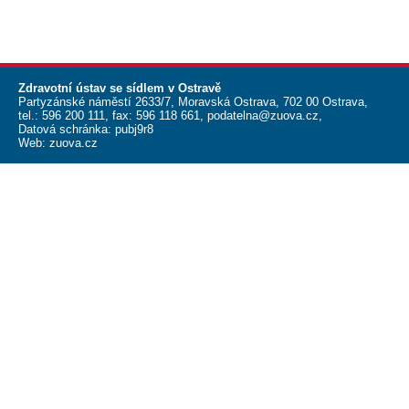
Zdravotní ústav se sídlem v Ostravě
Partyzánské náměstí 2633/7, Moravská Ostrava, 702 00 Ostrava,
tel.:
596 200 111
, fax:
596 118 661
,
podatelna@zuova.cz
,
Datová schránka: pubj9r8
Web:
zuova.cz