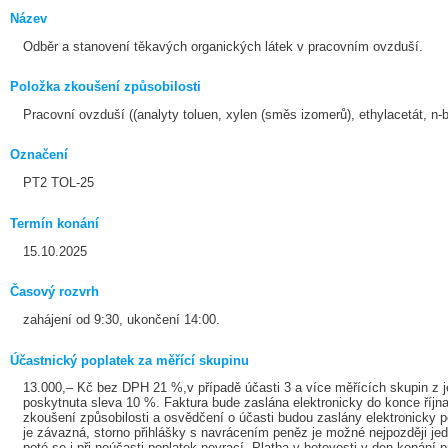
Název
Odběr a stanovení těkavých organických látek v pracovním ovzduší.
Položka zkoušení způsobilosti
Pracovní ovzduší ((analyty toluen, xylen (směs izomerů), ethylacetát, n-b
Označení
PT2 TOL-25
Termín konání
15.10.2025
Časový rozvrh
zahájení od 9:30, ukončení 14:00.
Účastnický poplatek za měřící skupinu
13.000,– Kč bez DPH 21 %,v případě účasti 3 a více měřících skupin z 
poskytnuta sleva 10 %. Faktura bude zaslána elektronicky do konce říjn
zkoušení způsobilosti a osvědčení o účasti budou zaslány elektronicky po
je závazná, storno přihlášky s navrácením peněz je možné nejpozději je
poté se i při neúčasti poplatek nevrací. Platba v hotovosti v den koná