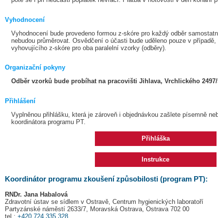
Vyhodnocení
Vyhodnocení bude provedeno formou z-skóre pro každý odběr samostatně,
nebudou průměrovat. Osvědčení o účasti bude uděleno pouze v případě,
vyhovujícího z-skóre pro oba paralelní vzorky (odběry).
Organizační pokyny
Odběr vzorků bude probíhat na pracovišti Jihlava, Vrchlického 2497/5
Přihlášení
Vyplněnou přihlášku, která je zároveň i objednávkou zašlete písemně ne
koordinátora programu PT.
Přihláška
Instrukce
Koordinátor programu zkoušení způsobilosti (program PT):
RNDr. Jana Habalová
Zdravotní ústav se sídlem v Ostravě, Centrum hygienických laboratoří
Partyzánské náměstí 2633/7, Moravská Ostrava, Ostrava 702 00
tel.:
+420 724 335 328