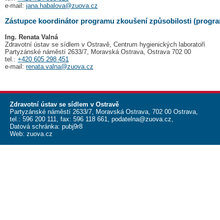
e-mail:
jana.habalova@zuova.cz
Zástupce koordinátor programu zkoušení způsobilosti (progra
Ing. Renata Valná
Zdravotní ústav se sídlem v Ostravě, Centrum hygienických laboratoří
Partyzánské náměstí 2633/7, Moravská Ostrava, Ostrava 702 00
tel.:
+420 605 298 451
e-mail:
renata.valna@zuova.cz
Zdravotní ústav se sídlem v Ostravě
Partyzánské náměstí 2633/7, Moravská Ostrava, 702 00 Ostrava,
tel.:
596 200 111
, fax:
596 118 661
,
podatelna@zuova.cz
,
Datová schránka: pubj9r8
Web:
zuova.cz