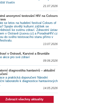
iště Vsetín
21.07.2026
atné anonymní testování HIV na Colours
rava
te se letos na hudební festival Colours of
a? Spojte skvělý kulturní zážitek se
ědností ke svému zdraví. Zdravotní ústav
lem v Ostravě (zuova.cz) a PoradnaHIV.cz
ou do svého testovacího stanu přímo v
festivalu.
13.07.2026
raví v Ostravě, Karviné a Bruntále
te akce pro své zdraví
09.06.2026
torní diagnostika hantavirů – aktuální
učení
ace a praktická doporučení Národní
nční laboratoře k diagnostice hantavirových
.
14.05.2026
Zobrazit všechny aktuality