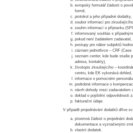
evropský formulář žádosti o povol
formě,
protokol a jeho případné dodatky,
soubor informací pro zkoušejícího
souhrn informací o přípravku (SPC
informovaný souhlas s případnými
pokud není žadatelem zadavatel,
postupy pro nábor subjektů hodno
záznam jednotlivce – CRF (Case 
seznam center, kde bude studie pr
adresa, kontakty),
životopis zkoušejícího – koordiná
centru, kde EK vykonává dohled,
informace o pomocném personálu,
podrobné informace o kompenzaci
návrh dohody mezi zadavatelem a 
doklad o pojištění odpovědnosti 
fakturační údaje.
V případě projednávání dodatků dříve s
písemná žádost o projednání dod
dokumentace a vyznačenými změ
vlastní dodatek.