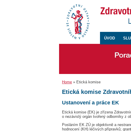
ÚVOD
SLU
Home
» Etická komise
Etická komise Zdravotní
Ustanovení a práce EK
Etická komise (EK) je zřízena Zdravotn
o nezávislý orgán tvořený odborníky z o
Posláním EK ZÚ je objektivně a nestran
hodnocení (KH) léčivých přípravků; gran