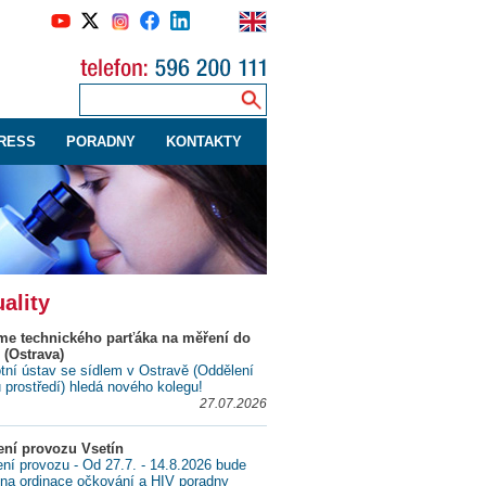
RESS
PORADNY
KONTAKTY
ality
me technického parťáka na měření do
 (Ostrava)
tní ústav se sídlem v Ostravě (Oddělení
ů prostředí) hledá nového kolegu!
27.07.2026
ní provozu Vsetín
í provozu - Od 27.7. - 14.8.2026 bude
na ordinace očkování a HIV poradny