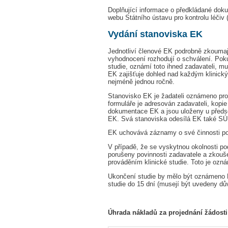
Doplňující informace o předkládané doku
webu Státního ústavu pro kontrolu léčiv 
Vydání stanoviska EK
Jednotliví členové EK podrobně zkoumaj
vyhodnocení rozhodují o schválení. Poku
studie, oznámí toto ihned zadavateli, mul
EK zajišťuje dohled nad každým klinick
nejméně jednou ročně.
Stanovisko EK je žadateli oznámeno pros
formuláře je adresován zadavateli, kopie
dokumentace EK a jsou uloženy u předs
EK. Svá stanoviska odesílá EK také S
EK uchovává záznamy o své činnosti po 
V případě, že se vyskytnou okolnosti po
porušeny povinnosti zadavatele a zkouše
prováděním klinické studie. Toto je o
Ukončení studie by mělo být oznámeno 
studie do 15 dní (musejí být uvedeny d
Úhrada nákladů za projednání žádost