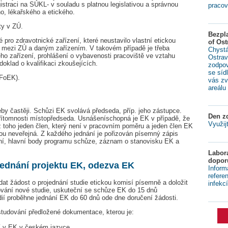
gistraci na SÚKL- v souladu s platnou legislativou a správnou
pracov
ho, lékařského a etického.
ty v ZÚ.
Bezpl
pro zdravotnické zařízení, které neustavilo vlastní etickou
of Ost
 mezi ZÚ a daným zařízením. V takovém případě je třeba
Chystá
kého zařízení, prohlášení o vybavenosti pracoviště ve vztahu
Ostrav
oklad o kvalifikaci zkoušejících.
zodpov
se síd
(FoEK).
vás zv
areálu 
eby častěji. Schůzi EK svolává předseda, příp. jeho zástupce.
Den zd
řítomnosti místopředseda. Usnášeníschopná je EK v případě, že
Využij
 z toho jeden člen, který není v pracovním poměru a jeden člen EK
ou neveřejná. Z každého jednání je pořizován písemný zápis
ání, hlavní body programu schůze, záznam o stanovisku EK a
Labora
dopor
jednání projektu EK, odezva EK
Inform
refere
dat žádost o projednání studie etickou komisí písemně a doložit
infekcí
lování nové studie, uskuteční se schůze EK do 15 dnů
udií proběhne jednání EK do 60 dnů ode dne doručení žádosti.
tudování předložené dokumentace, kterou je:
ní v EK v českém jazyce,