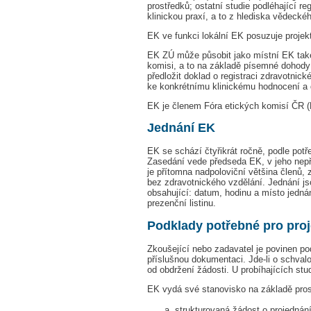
prostředků; ostatní studie podléhající re
klinickou praxí, a to z hlediska vědecké
EK ve funkci lokální EK posuzuje projek
EK ZÚ může působit jako místní EK také 
komisi, a to na základě písemné dohody
předložit doklad o registraci zdravotnic
ke konkrétnímu klinickému hodnocení a d
EK je členem Fóra etických komisí ČR 
Jednání EK
EK se schází čtyřikrát ročně, podle potř
Zasedání vede předseda EK, v jeho nep
je přítomna nadpoloviční většina členů,
bez zdravotnického vzdělání. Jednání js
obsahující: datum, hodinu a místo jedn
prezenční listinu.
Podklady potřebné pro pro
Zkoušející nebo zadavatel je povinen po
příslušnou dokumentaci. Jde-li o schva
od obdržení žádosti. U probíhajících st
EK vydá své stanovisko na základě pros
strukturovaná žádost o projedná