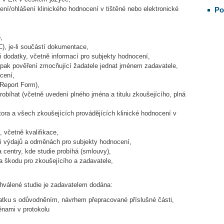
ení/ohlášení klinického hodnocení v tištěné nebo elektronické
Po
,
), je-li součástí dokumentace,
 dodatky, včetně informací pro subjekty hodnocení,
 pak pověření zmocňující žadatele jednat jménem zadavatele,
cení,
Report Form),
obíhat (včetně uvedení plného jména a titulu zkoušejícího, plná
tora a všech zkoušejících provádějících klinické hodnocení v
 včetně kvalifikace,
 výdajů a odměnách pro subjekty hodnocení,
centry, kde studie probíhá (smlouvy),
za škodu pro zkoušejícího a zadavatele,
chválené studie je zadavatelem dodána:
atku s odůvodněním, návrhem přepracované příslušné části,
nami v protokolu