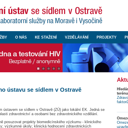
ŽBY
O NÁS
KE STAŽENÍ
VZDĚLÁVÁNÍ
PROJEKTY
P
Aktu
ho ústavu se sídlem v Ostravě
Hledá
terénu
Zdravo
faktor
ím ústavem se sídlem v Ostravě (ZÚ) jako lokální EK. Jedná se
blasti zdravotnictví a osobami bez zdravotnického vzdělání.
Omeze
ně posuzovat projekty biomedicínského výzkumu - klinického
Omezen
ty; výzkumné úkoly; klinická hodnocení zdravotnických
uzavře