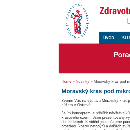
ÚVOD
SLU
Home
»
Novinky
» Moravský kras pod 
Moravský kras pod mik
Zveme Vás na výstavu Moravský kras po
sídlem v Ostravě.
Jejím konceptem je přiblížit návštěvník
krasového území. Jsou prezentovány výs
deseti letech. K vidění jsou názorné pan
prostředí (kostry netopýrů a dalších zvířa