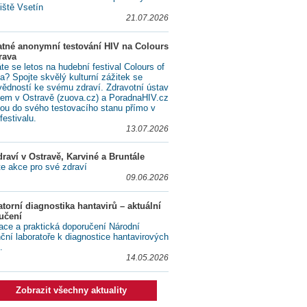
iště Vsetín
21.07.2026
atné anonymní testování HIV na Colours
rava
te se letos na hudební festival Colours of
a? Spojte skvělý kulturní zážitek se
ědností ke svému zdraví. Zdravotní ústav
lem v Ostravě (zuova.cz) a PoradnaHIV.cz
ou do svého testovacího stanu přímo v
festivalu.
13.07.2026
raví v Ostravě, Karviné a Bruntále
te akce pro své zdraví
09.06.2026
torní diagnostika hantavirů – aktuální
učení
ace a praktická doporučení Národní
nční laboratoře k diagnostice hantavirových
.
14.05.2026
Zobrazit všechny aktuality