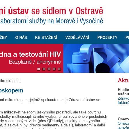
ŽBY
O NÁS
KE STAŽENÍ
VZDĚLÁVÁNÍ
PROJEKTY
P
Aktu
mikroskopem
roskopem
Hledá
terénu
Zdravo
d mikroskopem, jejímž spoluautorem je Zdravotní ústav se
faktor
ům mikrosvět nejenom jeskynního prostředí, ale také povrchu
ledky multidisciplinárního výzkumu realizovaného v posledních
Omeze
ely s dostupnými videi (přes QR kódy), objekty z jeskynního
Omezen
t, žížalové hlíny, dřevité sedimenty a další), laboratorní a další
uzavře