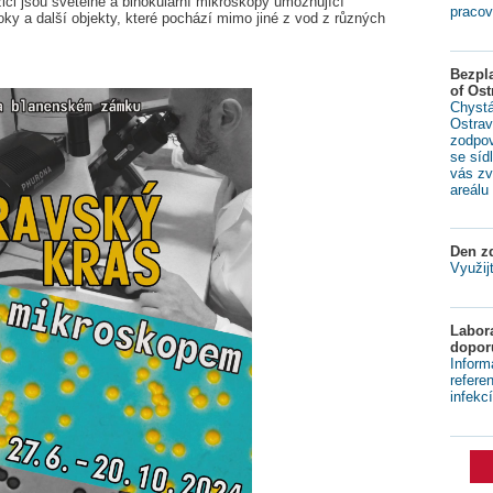
ici jsou světelné a binokulární mikroskopy umožňující
pracov
oky a další objekty, které pochází mimo jiné z vod z různých
Bezpl
of Ost
Chystá
Ostrav
zodpov
se síd
vás zv
areálu 
Den zd
Využij
Labora
dopor
Inform
refere
infekcí