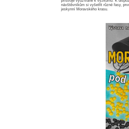
přístroje využívané k výzkumu. K dispoz
návštěvníkům si vyšetřit různé řasy, prv
jeskynní Moravského krasu.