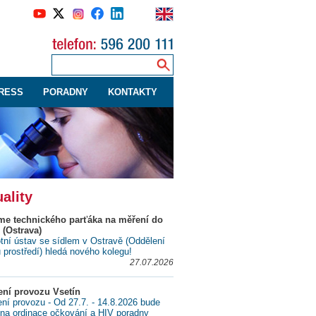
RESS
PORADNY
KONTAKTY
ality
me technického parťáka na měření do
 (Ostrava)
tní ústav se sídlem v Ostravě (Oddělení
ů prostředí) hledá nového kolegu!
27.07.2026
ní provozu Vsetín
í provozu - Od 27.7. - 14.8.2026 bude
na ordinace očkování a HIV poradny