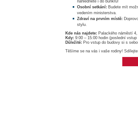
nahlédnete i do bunkru!
Osobní setkání:
Budete mít možno
vedením ministerstva.
Zdraví na prvním místě:
Doprovo
stylu.
Kde nás najdete:
Palackého náměstí 4,
Kdy:
9:00 – 15:00 hodin (poslední vstup 
Důležité:
Pro vstup do budovy si s seb
Těšíme se na vás i vaše rodiny! Sdílejte