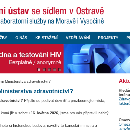
ŽBY
O NÁS
KE STAŽENÍ
VZDĚLÁVÁNÍ
PROJEKTY
P
Aktu
i Ministerstva zdravotnictví?
inisterstva zdravotnictví?
Hledá
terénu
Zdravo
dravotnictví?
Přijďte se podívat dovnitř a prozkoumejte místa,
faktor
e koná již v sobotu
16. května 2026
, jsme pro vás připravili nabitý
Omeze
Omezen
nete si historickou budovu, navštívíte kancelář ministra a
uzavře