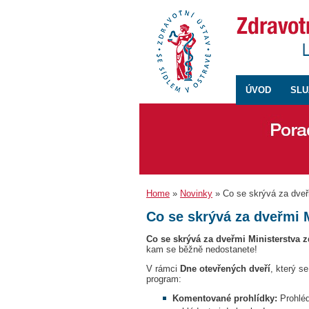
ÚVOD
SLU
Home
»
Novinky
» Co se skrývá za dveřm
Co se skrývá za dveřmi M
Co se skrývá za dveřmi Ministerstva z
kam se běžně nedostanete!
V rámci
Dne otevřených dveří
, který s
program:
Komentované prohlídky:
Prohléd