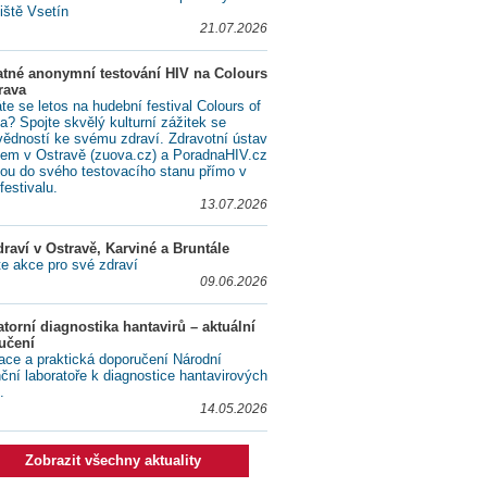
iště Vsetín
21.07.2026
atné anonymní testování HIV na Colours
rava
te se letos na hudební festival Colours of
a? Spojte skvělý kulturní zážitek se
ědností ke svému zdraví. Zdravotní ústav
lem v Ostravě (zuova.cz) a PoradnaHIV.cz
ou do svého testovacího stanu přímo v
festivalu.
13.07.2026
raví v Ostravě, Karviné a Bruntále
te akce pro své zdraví
09.06.2026
torní diagnostika hantavirů – aktuální
učení
ace a praktická doporučení Národní
nční laboratoře k diagnostice hantavirových
.
14.05.2026
Zobrazit všechny aktuality