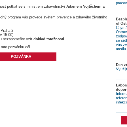
pracov
st potkat se s ministrem zdravotnictví
Adamem Vojtěchem
a
dný program vás provede světem prevence a zdravého životního
Bezpl
of Ost
Chystá
 Praha 2
Ostrav
v 15:00)
zodpov
ou nezapomeňte vzít
doklad totožnosti
.
se síd
vás zv
 tuto pozvánku dál.
areálu 
POZVÁNKA
Den zd
Využij
Labora
dopor
Inform
refere
infekcí