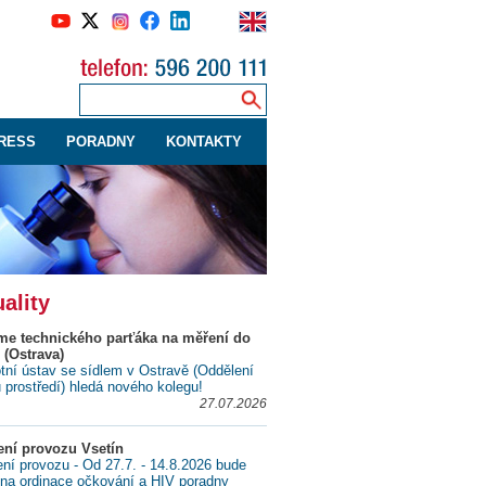
RESS
PORADNY
KONTAKTY
ality
me technického parťáka na měření do
 (Ostrava)
tní ústav se sídlem v Ostravě (Oddělení
ů prostředí) hledá nového kolegu!
27.07.2026
ní provozu Vsetín
í provozu - Od 27.7. - 14.8.2026 bude
na ordinace očkování a HIV poradny