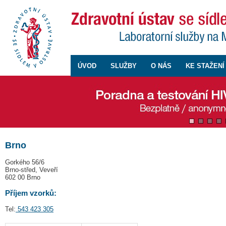
ÚVOD
SLUŽBY
O NÁS
KE STAŽENÍ
Brno
Gorkého 56/6
Brno-střed, Veveří
602 00 Brno
Příjem vzorků:
Tel:
543 423 305