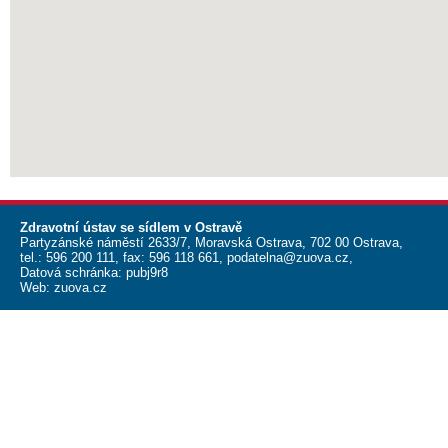
Zdravotní ústav se sídlem v Ostravě
Partyzánské náměstí 2633/7, Moravská Ostrava, 702 00 Ostrava,
tel.:
596 200 111
, fax:
596 118 661
,
podatelna@zuova.cz
,
Datová schránka: pubj9r8
Web:
zuova.cz