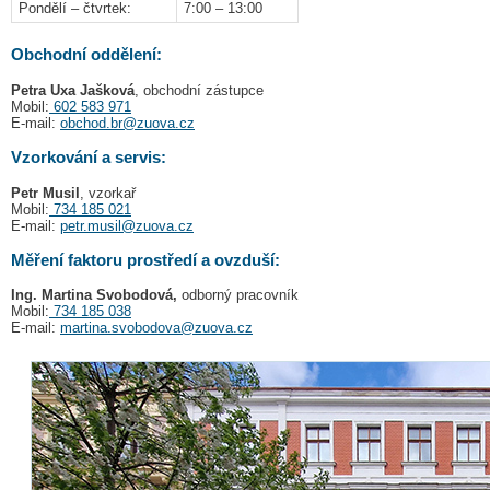
Pondělí – čtvrtek:
7:00 – 13:00
Obchodní oddělení:
Petra Uxa Jašková
, obchodní zástupce
Mobil:
602 583 971
E-mail:
obchod.br@zuova.cz
Vzorkování a servis:
Petr Musil
, vzorkař
Mobil:
734 185 021
E-mail:
petr.musil@zuova.cz
Měření faktoru prostředí a ovzduší:
Ing. Martina Svobodová,
odborný pracovník
Mobil:
734 185 038
E-mail:
martina.svobodova@zuova.cz