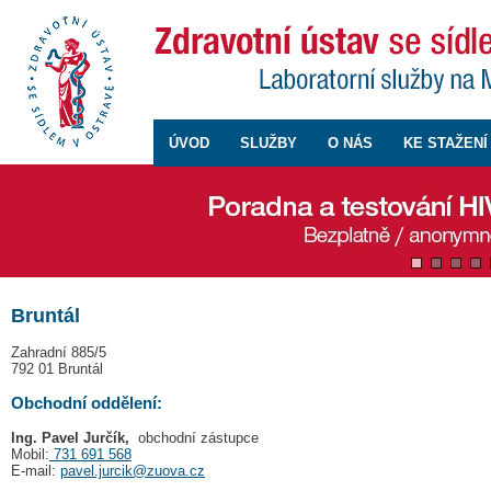
ÚVOD
SLUŽBY
O NÁS
KE STAŽENÍ
Bruntál
Zahradní 885/5
792 01 Bruntál
Obchodní oddělení:
Ing. Pavel Jurčík,
obchodní zástupce
Mobil:
731 691 568
E-mail:
pavel.jurcik@zuova.cz