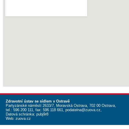
Zdravotní ústav se sídlem v Ostravě
Partyzánské náměstí 2633/7, Moravská Ostrava, 702 00 Ostrava,
tel.:
596 200 111
, fax:
596 118 661
,
podatelna@zuova.cz
,
Datová schránka: pubj9r8
Web:
zuova.cz