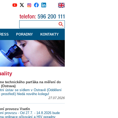
RESS
PORADNY
KONTAKTY
ality
me technického parťáka na měření do
 (Ostrava)
tní ústav se sídlem v Ostravě (Oddělení
ů prostředí) hledá nového kolegu!
27.07.2026
ní provozu Vsetín
í provozu - Od 27.7. - 14.8.2026 bude
na ordinace očkování a HIV poradny