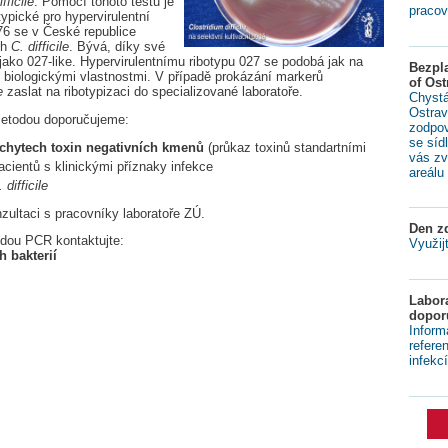
fficile
. Pomocí tohoto testu je
pracov
ypické pro hypervirulentní
176 se v České republice
ch
C. difficile
. Bývá, díky své
ako 027-like. Hypervirulentnímu ribotypu 027 se podobá jak na
Bezpl
i biologickými vlastnostmi. V případě prokázání markerů
of Ost
e
zaslat na ribotypizaci do specializované laboratoře.
Chystá
Ostrav
etodou doporučujeme:
zodpov
se síd
chytech toxin negativních kmenů
(průkaz toxinů standartními
vás zv
acientů s klinickými příznaky infekce
areálu 
 difficile
ultaci s pracovníky laboratoře ZÚ.
Den zd
odou PCR kontaktujte:
Využij
 bakterií
Labora
dopor
Inform
refere
infekcí