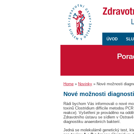
ÚVOD
SLU
Home
»
Novinky
» Nové možnosti diagnos
Nové možnosti diagnostik
Rádi bychom Vás informovali o nové možn
toxinů Clostridium difficile metodou PC
reakce). Vyšetření je prováděno na odděl
Zdravotního ústavu se sídlem v Ostravě v
diagnostiku anaerobních bakterií.
Jedná se molekulárně genetický test, k