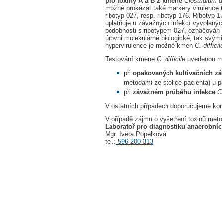
pro toxiny A a B z kmene
Clostridium di
možné prokázat také markery virulence t
ribotyp 027, resp. ribotyp 176. Ribotyp 
uplatňuje u závažných infekcí vyvolaný
podobnosti s ribotypem 027, označován j
úrovni molekulárně biologické, tak svým
hypervirulence je možné kmen
C. difficil
Testování kmene
C. difficile
uvedenou m
při
opakovaných kultivačních zá
metodami ze stolice pacienta) u p
při
závažném průběhu infekce
C.
V ostatních případech doporučujeme konz
V případě zájmu o vyšetření toxinů met
Laboratoř pro diagnostiku anaerobních
Mgr. Iveta Popelková
tel.:
596 200 313