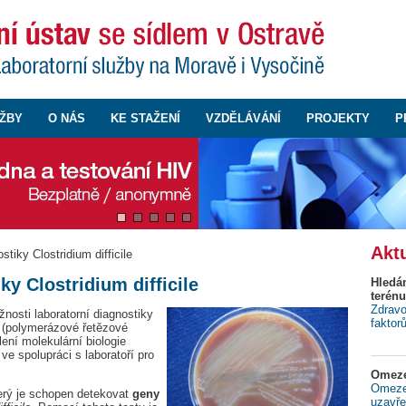
ŽBY
O NÁS
KE STAŽENÍ
VZDĚLÁVÁNÍ
PROJEKTY
P
Aktu
tiky Clostridium difficile
y Clostridium difficile
Hledá
terénu
Zdravo
osti laboratorní diagnostiky
faktor
R (polymerázové řetězové
ení molekulární biologie
e spolupráci s laboratoří pro
Omeze
Omezen
terý je schopen detekovat
geny
uzavře