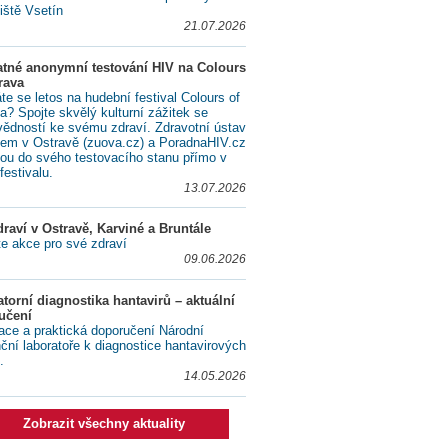
iště Vsetín
21.07.2026
atné anonymní testování HIV na Colours
rava
te se letos na hudební festival Colours of
a? Spojte skvělý kulturní zážitek se
ědností ke svému zdraví. Zdravotní ústav
lem v Ostravě (zuova.cz) a PoradnaHIV.cz
ou do svého testovacího stanu přímo v
festivalu.
13.07.2026
raví v Ostravě, Karviné a Bruntále
te akce pro své zdraví
09.06.2026
torní diagnostika hantavirů – aktuální
učení
ace a praktická doporučení Národní
nční laboratoře k diagnostice hantavirových
.
14.05.2026
Zobrazit všechny aktuality