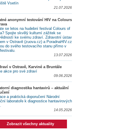
iště Vsetín
21.07.2026
atné anonymní testování HIV na Colours
rava
te se letos na hudební festival Colours of
a? Spojte skvělý kulturní zážitek se
ědností ke svému zdraví. Zdravotní ústav
lem v Ostravě (zuova.cz) a PoradnaHIV.cz
ou do svého testovacího stanu přímo v
festivalu.
13.07.2026
raví v Ostravě, Karviné a Bruntále
te akce pro své zdraví
09.06.2026
torní diagnostika hantavirů – aktuální
učení
ace a praktická doporučení Národní
nční laboratoře k diagnostice hantavirových
.
14.05.2026
Zobrazit všechny aktuality