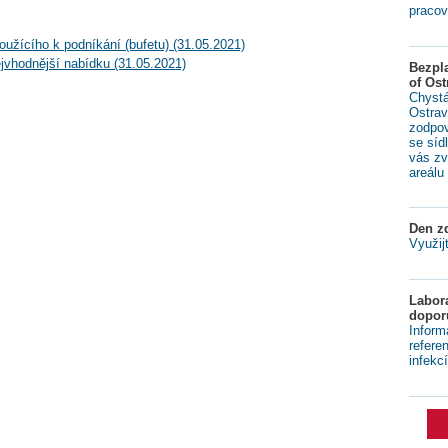
pracov
užícího k podníkání (bufetu) (31.05.2021)
jvhodnější nabídku (31.05.2021)
Bezpl
of Ost
Chystá
Ostrav
zodpov
se síd
vás zv
areálu 
Den zd
Využij
Labora
dopor
Inform
refere
infekcí