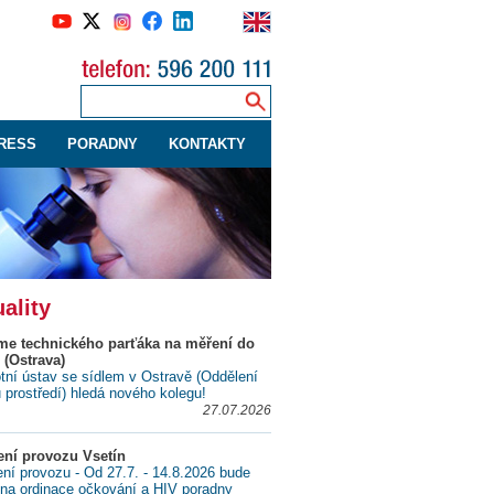
RESS
PORADNY
KONTAKTY
ality
me technického parťáka na měření do
 (Ostrava)
tní ústav se sídlem v Ostravě (Oddělení
ů prostředí) hledá nového kolegu!
27.07.2026
ní provozu Vsetín
í provozu - Od 27.7. - 14.8.2026 bude
na ordinace očkování a HIV poradny