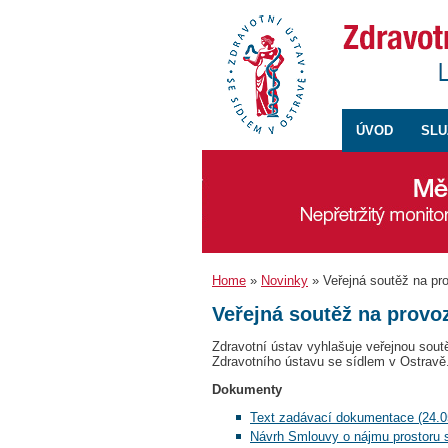
ÚVOD
SLU
Home
»
Novinky
» Veřejná soutěž na pr
Veřejná soutěž na provo
Zdravotní ústav vyhlašuje veřejnou sout
Zdravotního ústavu se sídlem v Ostravě
Dokumenty
Text zadávací dokumentace (24.0
Návrh Smlouvy o nájmu prostoru sl