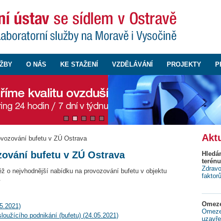
ŽBY
O NÁS
KE STAŽENÍ
VZDĚLÁVÁNÍ
PROJEKTY
P
Aktu
ovozování bufetu v ZÚ Ostrava
zování bufetu v ZÚ Ostrava
Hledá
terénu
Zdravo
ěž o nejvhodnější nabídku na provozování bufetu v objektu
faktor
.
Omeze
5.2021)
Omezen
oužícího podnikání (bufetu) (24.05.2021)
uzavře