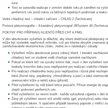
ruce.
Test se zpravidla realizuje v zimním období roku je zaměřen na vyšet
periferních cév prstů rukou za běžných tepelných podmínek a reakci
Vodní chladový test – chladící zařízení – CHLAD 2 (Technicare)
Prstová pletysmografie – 4-kanálový pletysmograf JBSystem 40 (Technicar
POKYNY PRO PŘÍPRAVU KLIENTŮ PŘED CHT A PMG
V den absolvování vyšetření je důležité, aby klient dodržoval předepsaný r
může být výsledek nepříznivě ovlivněn, což pro klienta obvykle znamená o
zaměstnavatele ekonomickou ztrátu. Jedná se o následující zásady:
Vyšetření může absolvovat pouze zdravý klient. I banální nachlazení
chladový test ve studené vodě zhoršuje samotné nachlazení.
Pokud se klient léčí na vysoký krevní tlak, musí v den vyšetření no
hodnoty krevního tlaku jsou nepřípustné pro realizaci vodního chlado
Pro realizaci chladového testu jsou nepřípustná i různá plně nezhoj
loktů (řezné rány, popáleniny, zhmožděniny a pod.) a také onemocně
onemocnění kůže a nehtů rukou (plísně).
Před vyšetřením by měl klient lehce posvačit. Přísun energie do orga
zlepší prokrvení periferních cév.
Před vyšetřením se nesmí kouřit - každá vykouřená cigareta v den te
Ženy při vyšetření nesmí mít umělé nehty (gel, pryskyřice) nebo vla
průhledným lakem. V opačném případě laserový paprsek z měřící so
nehtem a změřit kvalitu prokrvení prstu.