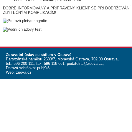
DOBŘE INFORMOVANÝ A PŘIPRAVENÝ KLIENT SE PŘI DODRŽOVÁN
ZBYTEČNÝM KOMPLIKACÍM!
Zdravotní ústav se sídlem v Ostravě
Partyzánské náměstí 2633/7, Moravská Ostrava, 702 00 Ostrava,
tel.:
596 200 111
, fax:
596 118 661
,
podatelna@zuova.cz
,
Datová schránka: pubj9r8
Web:
zuova.cz