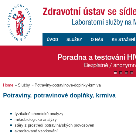
ÚVOD
SLUŽBY
O NÁS
KE STAŽENÍ
Home
» Služby » Potraviny-potravinove-doplnky-krmiva
Potraviny, potravinové doplňky, krmiva
fyzikálně-chemické analýzy
mikrobiologické analýzy
stěry z prostředí potravinářských provozoven
akreditované vzorkování