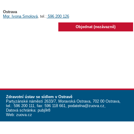
Ostrava
Mgr. Ivona Smolová
, tel.:
596 200 126
Objednat (nezávazně)
Zdravotní ústav se sídlem v Ostravě
Partyzánské náměstí 2633/7, Moravská Ostrava, 702 00 Ostrava,
tel.:
596 200 111
, fax:
596 118 661
,
podatelna@zuova.cz
,
Datová schránka: pubj9r8
Web:
zuova.cz